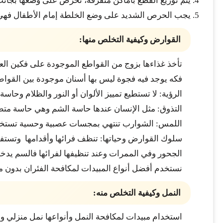
يتم توزيع القطع بأماكن متفرقة، نحرص على وضعها بجانب 
يجب الحرص الشديد على وضع الخلطة إمام الأطفال فهي 
القوارض وكيفية التخلص منها:
تأخذ غذاءها بزوج من القواطع الموجودة على فكين الع
فكه يوجد فيه فجوة ليس بها أسنان موجودة بين القواط
الرؤية: لا تستطيع تمييز الألوان أو النور والظلام وحا
التذوق: مثل الإنسان عندها حاسة الشم وهي حاسة متطو
اللمس: الشوارب تنتهي بمجسات عصبية وحسية تستخدمه
سلوك القوارض وحياتها: تنظف فرائها وأقدامها وتست
الجحور وفي الممرات وعند تنظيفها لفرائها فالسم يدخ
نستخدم أفضل أنواع المبيدات لمكافحة الفئران بدون م
النمل وكيفية التخلص منه:
استخدام مبيدات لمكافحة النمل وأنواعها نمل منزلي وا