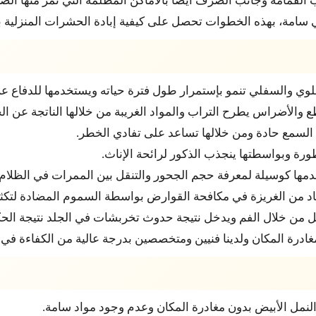
القمامة وجانب الصرف أيضا بالأماكن المظلمة التي تمر منها الص
سامة، بهذه الخطوات تحصل على كيفية إبادة الحشرات المنزلية 
لوي والسفلي تنمو بإستمرار طول فترة حياته ويستخدمها للدفاع عن
ع والأضراس يطرح التراب والمواد الغريبة من خلالها الناتجة عن 
سة السمع حادة ومن خلالها تساعد على تفادي الخطر.
رة وبواسطتها ينجذب الذكور لرائحة الإناث.
ا كوسيلة لمعرفة حجم الجحور والتنقل بين الممرات في الظلام.
فاد من الغريزة في مكافحة القوارض بواسطة السموم المضادة لتك
ل من خلال الفم ويدخل نتيجة حدوث تخربشات في الجلد نتيجة الحكة
غادرة المكان ولدينا فنيين ومتخصصين بدرجة عالية من الكفاءة في
لنمل الأبيض بدون مغادرة المكان وعدم وجود مواد سامة.