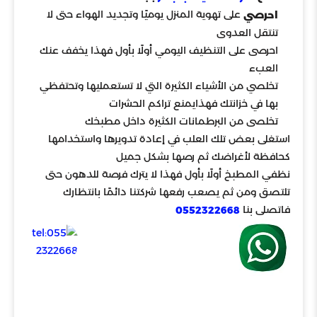
على تهوية المنزل يوميًا وتجديد الهواء حتى لا
احرصي
تنتقل العدوى
احرصى على التنظيف اليومي أولًا بأول فهذا يخفف عنك
العبء
تخلصي من الأشياء الكثيرة التي لا تستعمليها وتحتفظي
بها في خزانتك فهذايمنع تراكم الحشرات
تخلصى من البرطمانات الكثيرة داخل مطبخك
استغلى بعض تلك العلب في إعادة تدويرها واستخدامها
كحافظة لأغراضك ثم رصها بشكل جميل
نظفي المطبخ أولًا بأول فهذا لا يترك فرصة للدهون حتى
تلتصق ومن ثم يصعب رفعها شركتنا دائمًا بانتظارك
فاتصلى بنا
0552322668