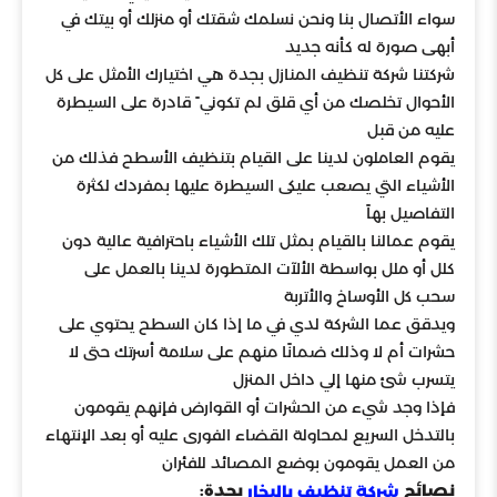
سواء الأتصال بنا ونحن نسلمك شقتك أو منزلك أو بيتك في
أبهى صورة له كأنه جديد
شركتنا شركة تنظيف المنازل بجدة هي اختيارك الأمثل على كل
الأحوال تخلصك من أي قلق لم تكوني ً قادرة على السيطرة
عليه من قبل
يقوم العاملون لدينا على القيام بتنظيف الأسطح فذلك من
الأشياء التي يصعب عليكى السيطرة عليها بمفردك لكثرة
التفاصيل بهاً
يقوم عمالنا بالقيام بمثل تلك الأشياء باحترافية عالية دون
كلل أو ملل بواسطة الألآت المتطورة لدينا بالعمل على
سحب كل الأوساخ والأتربة
ويدقق عما الشركة لدي في ما إذا كان السطح يحتوي على
حشرات أم لا وذلك ضمانًا منهم على سلامة أسرتك حتى لا
يتسرب شئ منها إلي داخل المنزل
فإذا وجد شيء من الحشرات أو القوارض فإنهم يقومون
بالتدخل السريع لمحاولة القضاء الفورى عليه أو بعد الإنتهاء
من العمل يقومون بوضع المصائد للفئران
نصائح
بجدة:
شركة تنظيف بالبخار