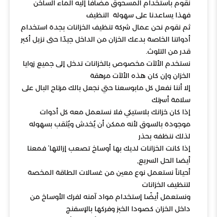
نقوم باستخدام المسحوق مضافًا إليه الماء الساخن
فهذا يساعدنا على سهولة النظيف
ثم نقوم نحن عمال شركة تنظيف الخزانات بجدة استخدام
أدواتنا الخاصة بدعك الخزان من الداخل جيدًا حتى نزيل أكبر
قدر من التلوث.
نستخدم الألآت مخصوص بالخزانات تدخل إلى جميع زوايا
الخزان وإن كان هذه الألآت مرهقة
إلا أننا نفعل كل مابوسعنا حتي نجعل بالك مرتاح البال على
سلامة أسرتك
إذا كان خزانك بلاستيكي فلا نستعمل معه كل أدوات
موجودة بالسوق لأنه ممكن أن يُخدش ويُثقب بسهوله
لذلك ننظفه بحذر
إذا كانت الخزانات لديك بها أوساخ تصعب إزالتها’ فمعنا
أيضا الحل السريع,
أحياناً نستعمل نوع معين من غسالات الطاقة المخصة
لتنظيف الخزانات
ونستعمل أيضًا إستخدام مواد آمنه لفرك الأوساخ من
داخل الخزان كصودا الخبز وفركها بالإسفنج