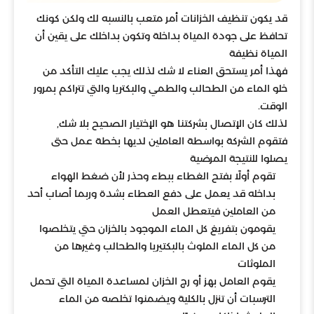
قد يكون تنظيف الخزانات أمر متعب بالنسبه لك ولكن كونك
تحافظ على جودة المياة بداخلة وتكون بداخلك على يقين أن
المياة نظيفة
فهذا أمر يستحق العناء لا شك لذلك يجب عليك التأكد من
خلو الماء من الطحالب والطمي والبكتريا والتي تتراكم بمرور
الوقت.
لذلك كان الإتصال بشركتنا هو الإختيار الصحيح بلا شك,
فتقوم الشركة بواسطة العاملين لديها بخطة عمل حتى
يصلوا للنتيجة المرضية
تقوم أولًا بفتح الغطاء ببطء وحذر لأن ضغط الهواء
بداخله قد يعمل على دفع العطاء بشدة وربما أصاب أحد
من العاملين فيتعطل العمل
يقومون بتفريغ كل الماء الموجود بالخزان حتي يتخلصوا
من كل الماء الملوث بالبكتيريا والطحالب وغيرها من
الملوثات
يقوم العامل بهز أو رج الخزان لمساعدة المياة التي تحمل
الترسبات أن تنزل بالكلية ويضمنوا تخلصه من الماء