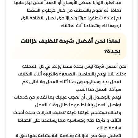
قد تعلق الزوايا ببعض الأوساخ أو الصدأ فنحن نركز عليها
تماما, ثم نقوم بالشطف من خلال خرطوم الشفط
ثم إعادة شطفها مرارًا وتكرارًا حتى نصل للنظافة التي
نرجوها لك وتتمناها أنت لعائلتك
لماذا نحن أفضل شركة تنظيف خزانات
بجدة؟
نحن أفضل شركة ليس بجدة فقط وإنما في كل المملكة
وذلك لأننا نهتم بالتفاصيل الصغيرة والكبيرة أثناء التظيف
نعمل بجد ومجتهودون جدًا أثناء العمل ولا نبالى كم
سيأخد العمل منا التعب
نهتم بالوصول إلى أن تعجب عينيك بما نقدم من خدمات
نواصل العمل بنشاط مهما طال وقت العمل
وكذلك تستخدم شركتنا شركة تنظيف الخزانات بجدة أحدث
الآلآت واكثرها دقة وحساسية مما يساعدنا على الحفاظ
سلامة خزانك
نتعامل برقة مع الخزانات وخاصة البلاستيكية منها حتى لا