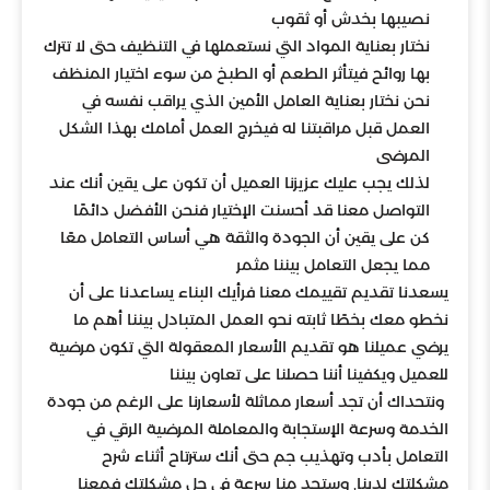
نصيبها بخدش أو ثقوب
نختار بعناية المواد التي نستعملها في التنظيف حتى لا تترك
بها روائح فيتأثر الطعم أو الطبخ من سوء اختيار المنظف
نحن نختار بعناية العامل الأمين الذي يراقب نفسه في
العمل قبل مراقبتنا له فيخرج العمل أمامك بهذا الشكل
المرضى
لذلك يجب عليك عزيزنا العميل أن تكون على يقين أنك عند
التواصل معنا قد أحسنت الإختيار فنحن الأفضل دائمًا
كن على يقين أن الجودة والثقة هي أساس التعامل معًا
مما يجعل التعامل بيننا مثمر
يسعدنا تقديم تقييمك معنا فرأيك البناء يساعدنا على أن
نخطو معك بخطًا ثابته نحو العمل المتبادل بيننا أهم ما
يرضي عميلنا هو تقديم الأسعار المعقولة التي تكون مرضية
للعميل ويكفينا أننا حصلنا على تعاون بيننا
ونتحداك أن تجد أسعار مماثلة لأسعارنا على الرغم من جودة
الخدمة وسرعة الإستجابة والمعاملة المرضية الرقي في
التعامل بأدب وتهذيب جم حتى أنك سترتاح أثناء شرح
مشكلتك لدينا, وستجد منا سرعة في حل مشكلتك فمعنا