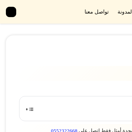
لمدونة
تواصل معنا
 بجدة أمثل فقط اتصل على
0552322668