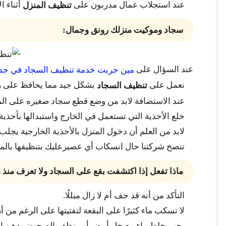
عند استجلاب عمال مدربون على
أثناء ا
تنظيف المنزل
سجاد وموكيت منزلك رونق وجمال:
عند السؤال على
مين جربت خدمة تنظيف السجاد في جد
نعمل على
بشكل جيد مما يحافظ على رون
تنظيف السجاد
عند الاستضافة لابد من وضع قطع سجاد صغيره على الممرا
خلع الأحذية التي تستعمل في الخارج واستبدالها بأحذ
لابد من العلم أن دخول المنزل بالأحذية الخارجية يجلب ل
تنصح شركتنا حال انسكاب أي عصيرعليك بتنظيفها بالماء 
ماذا تفعل إذا اكتشفت بقع على السجاد ولا تعرف منذ
التأكد من أنه قد جف أم لا زال مبللًا.
لا تسكب ماء كثيرًا على البقعة لتفتيتها على الرغم من
يجب خلط ماء مع خل أبيض أو منظف الصحون ودهن البق