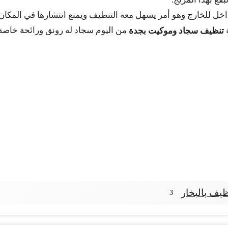
لداخل للخارج وهو أمر يسهل معه التنظيف ويمنع انتشارها في المكان 
من اليوم سجاد له رونق ورائحة خاصة 
تنظيف سجاد وموكيت بجدة
يف بالبخار
3