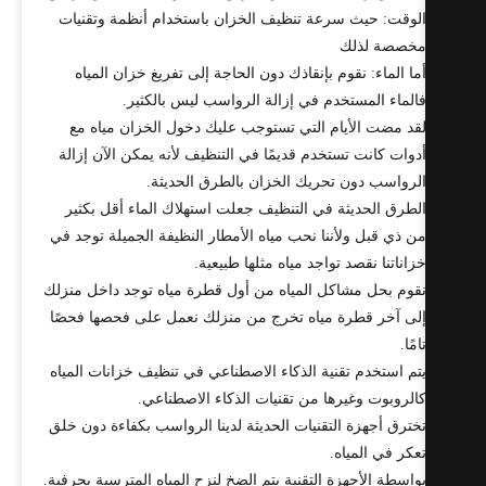
لوقت: حيث سرعة تنظيف الخزان باستخدام أنظمة وتقنيات
خصصة لذلك
ما الماء: نقوم بإنقاذك دون الحاجة إلى تفريغ خزان المياه
الماء المستخدم في إزالة الرواسب ليس بالكثير.
قد مضت الأيام التي تستوجب عليك دخول الخزان مياه مع
دوات كانت تستخدم قديمًا في التنظيف لأنه يمكن الآن إزالة
لرواسب دون تحريك الخزان بالطرق الحديثة.
لطرق الحديثة في التنظيف جعلت استهلاك الماء أقل بكثير
ن ذي قبل ولأننا نحب مياه الأمطار النظيفة الجميلة توجد في
زاناتنا نقصد تواجد مياه مثلها طبيعية.
قوم بحل مشاكل المياه من أول قطرة مياه توجد داخل منزلك
لى آخر قطرة مياه تخرج من منزلك نعمل على فحصها فحصًا
امًا.
تم استخدم تقنية الذكاء الاصطناعي في تنظيف خزانات المياه
الروبوت وغيرها من تقنيات الذكاء الاصطناعي.
خترق أجهزة التقنيات الحديثة لدينا الرواسب بكفاءة دون خلق
عكر في المياه.
واسطة الأجهزة التقنية يتم الضخ لنزح المياه المترسبة بحرفية.