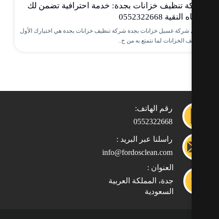
 تنظيف خزانات بجدة: خدمة احترافية تضمن لك
لنقية 0552322668
شركة غسيل خزانات بجدة شركة تنظيف خزانات بجدة هي اختيارك الأول
 الخزانات لما نتمتع به من خ..
رقم الهاتف:
0552322668
راسلنا عبر البريد :
info@fordosclean.com
العنوان :
جدة، المملكة العربية
السعودية