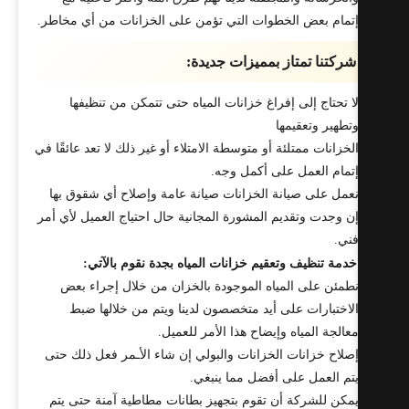
تمام بعض الخطوات التي تؤمن على الخزانات من أي مخاطر.
شركتنا تمتاز بمميزات جديدة:
ا تحتاج إلى إفراغ خزانات المياه حتى تتمكن من تنظيفها
تطهير وتعقيمها
لخزانات ممتلئة أو متوسطة الامتلاء أو غير ذلك لا تعد عائقًا في
تمام العمل على أكمل وجه.
عمل على صيانة الخزانات صيانة عامة وإصلاح أي شقوق بها
ن وجدت وتقديم المشورة المجانية حال احتياج العميل لأي أمر
ني.
خدمة تنظيف وتعقيم خزانات المياه بجدة نقوم بالآتي:
طمئن على المياه الموجودة بالخزان من خلال إجراء بعض
لاختبارات على أيد متخصصون لدينا ويتم من خلالها ضبط
عالجة المياه وإيضاح هذا الأمر للعميل.
صلاح خزانات الخزانات والبولي إن شاء الأـمر فعل ذلك حتى
تم العمل على أفضل مما ينبغي.
مكن للشركة أن تقوم بتجهيز بطانات مطاطية آمنة حتى يتم