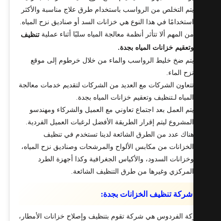
تم التخلص من الرواسب باستخدام طرق علاج مناسبة والأكثر
ستخدامًا في هذا النوع هي خزانات السد أو صناديق نزح المياه.
ن المهم ألا تتأثر أنظمة معالجة المياه سلبًا أثناء عملية
تنظيف
تعقيم خزانات المياه بجدة.
تم ضخ خليط الرواسب والماء من خلال خرطوم إلى موقع
زح الماء.
تعاون الشركات مع العديد من الشركات لتقديم خدمات معالجة
لمياه لـتنظيف وتعقيم خزانات المياه بجدة.
تم العمل بعد اجتماع تعاوني مع العميل والشركاء ومهندسو
لمشروع ليتم إقرار الطريقة الأفضل لرغبات العميل الفردية.
ناك عدد من الطرق الشائعة لدينا تستخدم في تنظيف
لخزانات من مكابس الألواح والمرشحات وصناديق نزح المياه،
خزانات السدود، والأكياس الجغرافية وكذا أجهزة الطرد
لمركزي وغيرها من طرق التنظيف الشائعة.
شركة تنظيف الخزانات بجدة:
ة الفردوس هي شركة تقوم بتنظيف وإصلاح خزانات الأمطار،