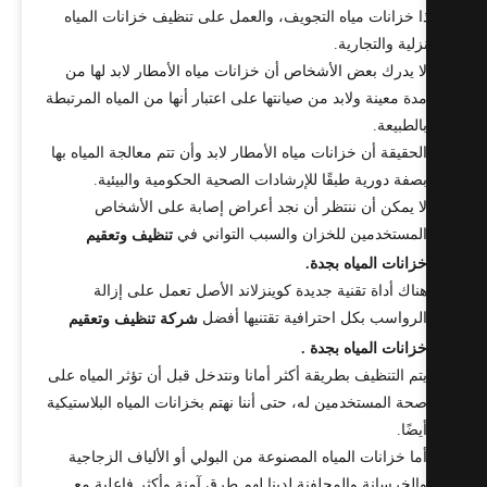
ا خزانات مياه التجويف، والعمل على تنظيف خزانات المياه
زلية والتجارية.
ا يدرك بعض الأشخاص أن خزانات مياه الأمطار لابد لها من
دة معينة ولابد من صيانتها على اعتبار أنها من المياه المرتبطة
الطبيعة.
لحقيقة أن خزانات مياه الأمطار لابد وأن تتم معالجة المياه بها
صفة دورية طبقًا للإرشادات الصحية الحكومية والبيئية.
ا يمكن أن ننتظر أن نجد أعراض إصابة على الأشخاص
لمستخدمين للخزان والسبب التواني في
تنظيف وتعقيم
زانات المياه بجدة.
ناك أداة تقنية جديدة كوينزلاند الأصل تعمل على إزالة
لرواسب بكل احترافية تقتنيها أفضل
شركة تنظيف وتعقيم
زانات المياه بجدة .
تم التنظيف بطريقة أكثر أمانا ونتدخل قبل أن تؤثر المياه على
حة المستخدمين له، حتى أننا نهتم بخزانات المياه البلاستيكية
يضًا.
ما خزانات المياه المصنوعة من البولي أو الألياف الزجاجية
الخرسانة والمجلفنة لدينا لهم طرق آمنة وأكثر فاعلية مع