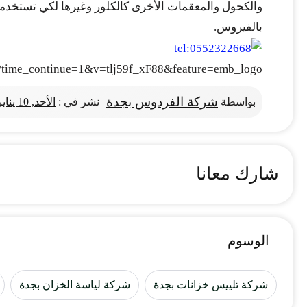
والكحول والمعقمات الأخرى كالكلور وغيرها لكي تستخدمها ا
بالفيروس.
h?time_continue=1&v=tlj59f_xF88&feature=emb_logo
شركة الفردوس بجدة
بواسطة
نشر في :
الأحد, 10 يناير 2021
شارك معانا
الوسوم
شركة تلييس خزانات بجدة
شركة لياسة الخزان بجدة