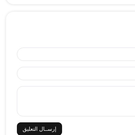
إرســال التعليق