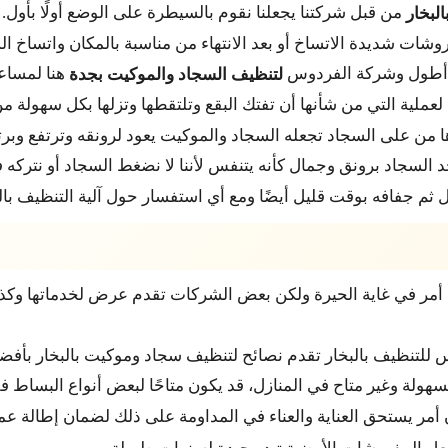
من قبل شركتنا يجعلنا نقوم بالسيطرة على الوضع أولًا بأول.
البخار
شات شديدة الاتساخ أو بعد الانتهاء من مناسبة بالمكان واتساخ ال
ة أطول وشركة الفردوس
هنا لمساع
لتنظيف السجاد والموكيت بجدة
عملية التي من شأنها أن تفتك البقع وتلتقطها وتزلها بكل سهولة من 
غيرها من على السجاد تجعله السجاد والموكيت يعود لرونقه وترتفع وبر
 السجاد برونق وجمال كأنه يتنفس لأننا لا نضغط السجاد أو نتركه في 
 جفافه بوقت قليل أيضًا ومع أي استفسار حول آلية التنظيف بالبخار من 
أمر في غاية الحيرة ولكن بعض الشركات تقدم عرض لخدماتها وكذا
وس للتنظيف بالبخار تقدم نصائح لتنظيف سجاد وموكيت بالبخار بأف
لسهولة وغير متاح في المنازل، قد يكون متاحًا لبعض أنواع البساط ف
أمر يستحق العناية والعناء في المداومة على ذلك لضمان إطالة عم