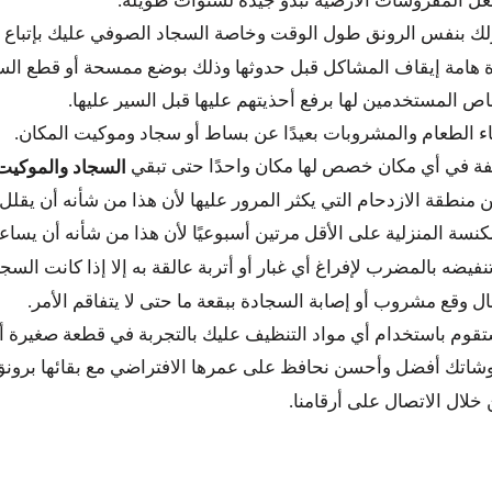
ل المفروشات الأرضية تبدو جيدة لسنوات طويلة.
ك بنفس الرونق طول الوقت وخاصة السجاد الصوفي عليك بإتباع ال
دة هامة إيقاف المشاكل قبل حدوثها وذلك بوضع ممسحة أو قطع الس
 المستخدمين لها برفع أحذيتهم عليها قبل السير عليها.
ء الطعام والمشروبات بعيدًا عن بساط أو سجاد وموكيت المكان.
أليفة في أي مكان خصص لها مكان واحدًا حتى تبقي
السجاد والموكيت
 منطقة الازدحام التي يكثر المرور عليها لأن هذا من شأنه أن يقلل
كنسة المنزلية على الأقل مرتين أسبوعيًا لأن هذا من شأنه أن يساعد
يضه بالمضرب لإفراغ أي غبار أو أتربة عالقة به إلا إذا كانت السجا
 وقع مشروب أو إصابة السجادة ببقعة ما حتى لا يتفاقم الأمر.
قوم باستخدام أي مواد التنظيف عليك بالتجربة في قطعة صغيرة أول
وشاتك أفضل وأحسن نحافظ على عمرها الافتراضي مع بقائها برو
لال الاتصال على أرقامنا.