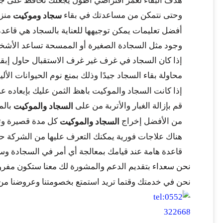
هدف البقاء لعمر افتراضي أطول يجعلك تحافظ على جع
وحتى نتمكن من مساعدتك في بقاء
منزل
سجاد وموكيت
أفضل تعليمات يمكن توجيهها للعناية بالسجاد هي قاع
وجود مثل السجادة الصغيرة أو الممسحة تساعد الأشخاص
إذا كان السجاد في غرف غير غرف الاستقبال حاول إبقا
محاولة بقاء السجاد جيدًا وذلك بمنع نوم الحيوانات ال
إذا كانت السجاد والموكيت باهظ الثمن عليك بإبعاده عن
قم بإزالة الغبار والأتربة من على
بالم
السجاد والموكيت
من الأفضل إخراج
كل مدة قصيرة وتنف
السجاد والموكيت
هناك علاجات فورية يمكنك التعرف عليها من الشركة حال
قاعدة هامة عند قيامك بمعالجة أي أمر في السجادة وست
نحن سعداء بتقديم الدعم والمشورة لك معنا ستكون مفر
نحن في خدمتك وقتما تريد استمتع بخصومتنا وعروضنا من خ