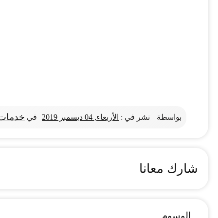
خدمات 
بواسطة
نشر في :
الأربعاء, 04 ديسمبر 2019
في
شارك معانا
الوسوم