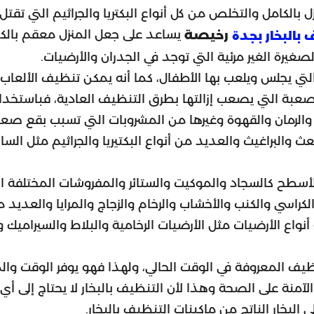
الكامل والتخلص من كل أنواع البكتريا والجراثيم التي تقتل م
يساعد على جعل المنزل معقم بالك
رخيصة
بالبخار بجدة
غيرة الغير مرئية التي توجد في الجدران والأرضيات.
لتي يجلس ويلعب بها الأطفال، كما أنه يمكن تنظيف الألعاب 
صعبة التي يصعب إزالتها بطرق التنظيف العادية، فباستخد
الرمان والقهوة وغيرها من المشروبات التي تسبب بقع صعبة 
 والبراغيث والعديد من أنواع البكتيريا والجراثيم مثل السال
أسطح كالسجاد والموكيت والستائر والمفروشات المختلفة ال
كراسي والكنب والأخشاب والرخام والزجاج والمرايا والعديد 
واع الأرضيات مثل الأرضيات الرخامية والبلاط والسيراميك و
يف المعروفة في الوقت الحالي، ولهذا فهو يوفر الوقت والم
لآمنة على الصحة وهذا لأن التنظيف بالبخار لا يحتاج إلى أي 
لبخار الناتج من ماكينات التنظيف بالبخار.