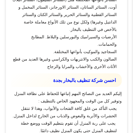
أوت، الستائر الساتان، الستائر الاورجانز، الستائر المخمل و
الستائر القطنية والستائر الحرير والستائر الكتان والستائر
الدانتيل وغيرها) ولكل نوع من تلك الأنواع معاملة خاصة
بالأخص في التنظيف بالبخار.
الأرضيات والسيراميك والبورسلين والبلاط. المطابخ
والحمامات.
السجاجيد والموكيت بأنواعها المختلفة.
الصالون والكنب والانتريهات والكراسي وغيرها العديد من قطع
الأثاث الأخرى والأخشاب والمرايا والزجاج
احسن شركة تنظيف بالبخار بجدة
إليكم العديد من النصائح المهم إتباعها للحفاظ على نظافة المنزل
وتوفير كل من الوقت والمجهود الخاص بالتنظيف :
يجب التأكد من غلق كافة الفتحات والأبواب، وهذا لا تنتقل
الحشرات والأتربة والبعوض والذباب من الخارج لداخل المنزل.
يجب على ربة المنزل أن تقوم بتنظيم الوقت ووضع خطة
لتنظيف المنزل حتى يكون المنزل نظيف دائمًا.