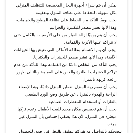
يمكن أن يتم شراء أجهزة البخار المخصصة للتنظيف المنزلي
بكل سهولة، للحفاظ على نظافة المنزل وتعقيمه.
يجب يوميًا التأكد من الحفاظ على نظافة المطبخ والحمامات،
وهذا لأنها تعتبر مصدر للبكتيريا والجراثيم.
يجب أن يتم يوميًا إزالة الغبار من على الأرضيات بالكامل حتى
لا تتراكم عليها الأتربة والقمامة.
يجب أن يتم الاهتمام بنظافة الأماكن التي تعيش بها الحيوانات
الأليفة، وهذا لأنها تعتبر مصدر للحشرات والبكتيريا.
يجب التأكد من التخلص دائمًا من القمامة وهذا للتأكد من عدم
تراكم الحشرات الطائرة والعفن على القمامة وبالتالي ظهور
رائحة كريهة بالمنزل.
يجب أن تقوم ربة المنزل بتعطير المنزل دائمًا، وهذا لإضفاء
الراحة والهدوء بالمنزل، عن طريق وضع الورد الطبيعي
بالفازات أو استخدام المعطرات الصناعية.
يجب أن يتم تخصيص مكان محدد للعب الأطفال وعدم تركها
مبعثرة في المنزل، لأن هذا يضفي إحساس بأن المنزل غير
مرتب.
ننصحكم بالتواصل مع
، للحصول
شركة تنظيف بالبخار في جدة