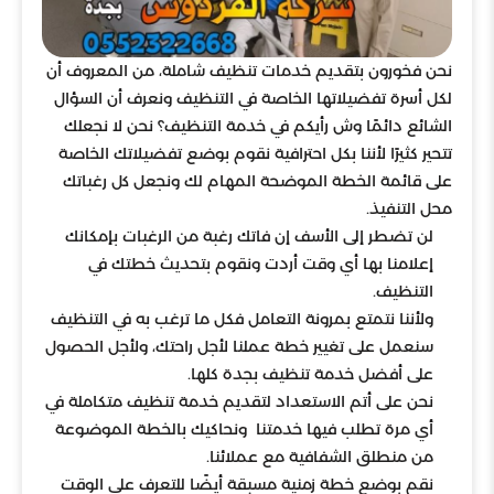
نحن فخورون بتقديم خدمات تنظيف شاملة، من المعروف أن
لكل أسرة تفضيلاتها الخاصة في التنظيف ونعرف أن السؤال
الشائع دائمًا وش رأيكم في خدمة التنظيف؟ نحن لا نجعلك
تتحير كثيرًا لأننا بكل احترافية نقوم بوضع تفضيلاتك الخاصة
على قائمة الخطة الموضحة المهام لك ونجعل كل رغباتك
محل التنفيذ.
لن تضطر إلى الأسف إن فاتك رغبة من الرغبات بإمكانك
إعلامنا بها أي وقت أردت ونقوم بتحديث خطتك في
التنظيف.
ولأننا نتمتع بمرونة التعامل فكل ما ترغب به في التنظيف
سنعمل على تغيير خطة عملنا لأجل راحتك، ولأجل الحصول
على أفضل خدمة تنظيف بجدة كلها.
نحن على أتم الاستعداد لتقديم خدمة تنظيف متكاملة في
أي مرة تطلب فيها خدمتنا ونحاكيك بالخطة الموضوعة
من منطلق الشفافية مع عملائنا.
نقم بوضع خطة زمنية مسبقة أيضًا للتعرف على الوقت