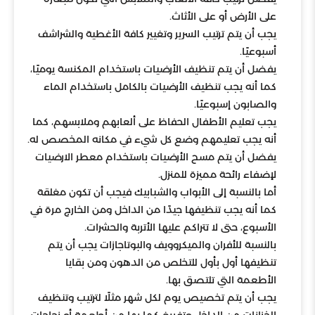
على الأرض أو على الأثاث.
يجب أن يتم ترتيب السرير وتغيير كافة الأغطية والشراشف
أسبوعيًا.
يفضل أن يتم تنظيف الأرضيات باستخدام المكنسة يوميًا،
كما أنه يجب تنظيف الأرضيات بالكامل باستخدام الماء
والصابون إسبوعيًا.
يجب تعليم الأطفال الحفاظ على ألعابهم وملابسهم، كما
أنه يجب تعليمهم وضع كل شيء في مكانه المخصص له.
يفضل أن يتم مسح الأرضيات باستخدام معطر الارضيات
لإضفاء رائحة مميزة للمنزل.
أما بالنسبة إلى الأبواب والشبابيك فيجب أن تكون مغلقة
كما أنه يجب تنظيفها جيدًا من الداخل ومن الخارج مرة في
الأسبوع، حتى لا تتراكم عليها الأتربة والحشرات.
بالنسبة للأفران والميكروويف والبوتاجازات يجب أن يتم
تنظيفها أول بأول للتخلص من الدهون ومن بقايا
الأطعمة التي تلتصق بها.
يجب أن يتم تخصيص يوم لكل شهر مثلًا لترتيب وتنظيف
الخزانات من الداخل وتفريغ كما بها من أطعمة أو زجاجات