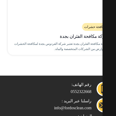
افحة حشرات
ة مكافحة الفئران بجدة
 مكافحة الفئران بجدة تعتبر شركة الفردوس بجدة لمكافحة الحشرات
وارض من الشركات المتخصصة والماه..
رقم الهاتف:
0552322668
راسلنا عبر البريد :
info@fordosclean.com