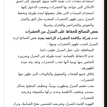
استخدام معدات ذات تقنية عالية تسهل الوصول إلى أضيق
الأماكن التي تتواجد بها الحشرات ويصعب الدخول إليها.
استخدام المبيدات التي يظل مفعولها لمدة طويلة وتحفظ
المنزل بدون ظهور الحشرات المضرة مثل البق والنمل
والبعوض والصراصير والفئران وغيرها.
بعض النصائح للحفاظ على المنزل من الحشرات
تقدم
بعض النصائح لربة
شركة مكافحة الحشرات الزاحفة بجدة
المنزل لتجنب ظهور الحشرات ومنها:-
المحافظة على جعل المنزل نظيف دائما.
عدم الاحتفاظ بالقمامة لمدة طويلة في المنزل وضرورة
التخلص منها يوميا لأنها تجذب الحشرات وتعد بيئة جيدة
لظهورهم.
إغلاق جميع الفتحات والشقوق والبالوعات التي تظهر منها
الحشرات.
يجب تعقيم المنزل وتطهيره يومياً، وتنظيف المطبخ بشكل
مستمر وتغليف الأطعمة وعدم تركها مكشوفة وعرضة
للحشرات.
التهوية الجيدة للمنزل وتعريضه للشمس بفتح الشبابيك وترك