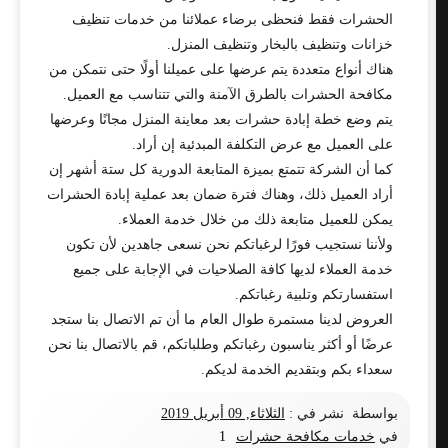
الحشرات فقط فنحظى برضاء عملائنا من خدمات تنظيف
خزانات وتنظيف بالبخار وتنظيف المنزل.
هناك أنواع متعددة يتم عرضها على عميلنا أولًا حتى نتمكن من
مكافحة الحشرات بالطرق الآمنة والتي تتناسب مع العميل.
يتم وضع خطة إبادة حشرات بعد معاينة المنزل مجانًا وعرضها
على العميل مع عرض التكلفة المبدئية إن أراد.
كما أن الشركة تتمتع بميزة المتابعة الدورية كل ستة أشهر إن
أراد العميل ذلك، وهناك فترة ضمان بعد عملية إبادة الحشرات
يمكن للعميل متابعة ذلك من خلال خدمة العملاء.
ولأننا نستجيب فورًا لرغباتكم نحن نسعى جاهدين لأن تكون
خدمة العملاء لديها كافة الصلاحيات في الإجابة على جميع
استفسارتكم وتلبية رغباتكم.
العروض لدينا مستمرة طوال العام ما أن تم الاتصال بنا ستجد
عرضًا أو أكثر يناسبون رغباتكم وطلباتكم، قم بالاتصال بنا نحن
سعداء بكم وبتقديم الخدمة لديكم.
بواسطة
نشر في :
الثلاثاء, 09 أبريل 2019
في
خدمات مكافحة حشرات
1