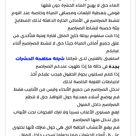
الماء حتى لا يهيج الماء الحشرة دون قتلها
قومي يتغطية البلعات ومصافي المياة وخاصة عند النوم
تنشط الصراصير في الأماكن الحارة الدافئة لذلك المطابخ
بيئة خصبة لنشاط الصراصير
إذا كنت ستقوم برحلة خارج المنزل لفترة زمنية فتأكدي من
غلق جميع أماكن المياة جيدًا حتى لا تنشط الصراصير أثناء
غيابكم
استعينى بالفنيين لدى شركتنا
شركة مكافحة الحشرات
في حالة ما إذا ظهرت عندكم الصراصير
بجدة
إذا كنتم تسكنون بجوار الحقول فيجب عليكم أخذ
احتياطات اللازمة الخاصة لذلك
تدخل الصراصير من جميع الأنحاء وليس من الأنابيب فقط
قم بوضع أسلاء معدنية حول النوافذ حتى لا تتطير
الصراصير داخل المنول
ارفع مستوى الأعتاب نسبيا ولا تترك الفجوات تحت الأبواب
حتى تدخل منها الصراصير
قم برفع الأعشاب الجافة التي هي حول منزلك لأنها تحتوى
على كل أنواع الحشرات مما يجعلها تسحب داخل المنزل