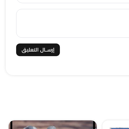
إرســال التعليق