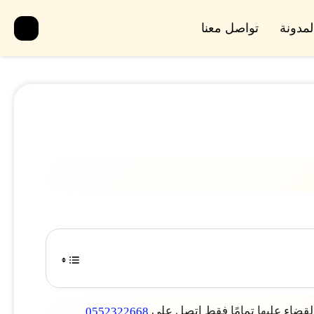
لمدونة
تواصل معنا
لقضاء عليها تمامًا فقط اتصل على
0552322668