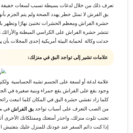
تعرف ذلك من خلال لدغات بسيطة تسبب لسعات خفيفة تخ
بق الفرش لا تمثل خطر يهدد الصحة ولم يتم الجزم بأن
حشرة الفراش ومعظم الحشرات تختبئ نهارًا وتظهر با
تنتشر حشرة الفراش على الكراسي المبطنة والأرائك وا
حدثت وكالة لحماية البيئة أمريكية إحدى المجلات بأن
بق
علامات تشير إلى تواجد البق في منزلك:
علامة لدغة أو لسعة على الجسم تشبه الحساسية ولكن
وجود بقع على الفراش بقع حمراء وبنية صغيرة في الجز
كلما زاد تفشي حشرة البق في المكان كلما انبعث رائحة
من الصب التعرف على أسباب تواجد
في من
بق الفراش
تجنب تلوث منزلك، واحذر أمتعتك وممتلكاتك الأخرى أثناء 
إذا كنت دائم السفر عند عودتك للمنزل عليك بتفتيش ا