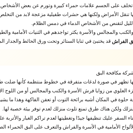
لف على الجسم علامات حمراء كبيرة وتورم عن بعض الأشخاص لكن
ها تنقل الأمراض ولكنها هي حشرات طفيلية مزعجة لابد من التخلص 
لليل لتقنص من الأشخاص الدماء في دمس الظلام.
لكنب والمجالس والأسرة يكثر تواجدهم في الثنيات الأمامية والطي
قد يختبئ في ثنايا الستائر وتحت ورق الحائط والجدار الم
 الفراش
ها تظهر في صورة لدغات متفرقة في خطوط منتظمة كأنها ضلت طر
ء العلوي من زوايا فرش الأسرة والكنب والمجالس أو من اللوح الأ
 حلوة في المكان أشبه برائحة التوت أو تعفن الفاكهة وهذا ما يش
زلك ولكن هناك طرق تمنع تلوث منزلك لعدم توفر بيئة خصبة لها.
السفر عليك تنظيفها جيدًا وتغطيتها لعدم تراكم الغبار والأتربة علي
لألواح الأمامية في الأسرة والفراش والتعرف على البق الحمراء ا