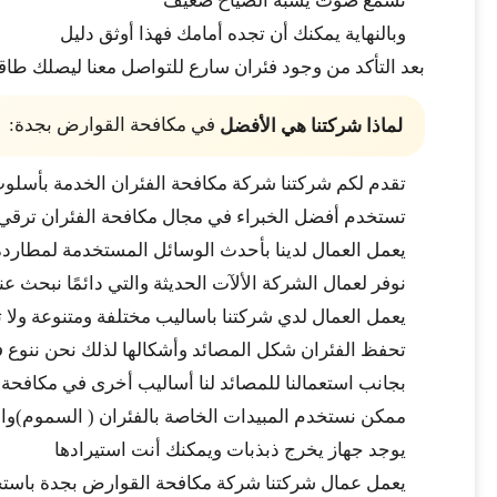
تسمع صوت يشبه الصياح ضعيف
وبالنهاية يمكنك أن تجده أمامك فهذا أوثق دليل
بعد التأكد من وجود فئران سارع للتواصل معنا ليصلك طا
في مكافحة القوارض بجدة:
لماذا شركتنا هي الأفضل
تقدم لكم شركتنا شركة مكافحة الفئران الخدمة بأسلوب
تستخدم أفضل الخبراء في مجال مكافحة الفئران ترقي 
يعمل العمال لدينا بأحدث الوسائل المستخدمة لمطاردة
نوفر لعمال الشركة الألآت الحديثة والتي دائمًا نبحث 
يعمل العمال لدي شركتنا باساليب مختلفة ومتنوعة ولا 
تحفظ الفئران شكل المصائد وأشكالها لذلك نحن ننوع ف
بجانب استعمالنا للمصائد لنا أساليب أخرى في مكافحة 
ممكن نستخدم المبيدات الخاصة بالفئران ( السموم)وال
يوجد جهاز يخرج ذبذبات ويمكنك أنت استيرادها
يعمل عمال شركتنا شركة مكافحة القوارض بجدة باستخد