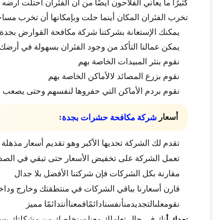
كثيرًا ما يعاني الفلاحون أيضًا من أن الفئران احتلت أرض
تخرب الفئران المكان أينما حلت وبإمكانها أن تخرب مسا
يمكنك الإستعانة بشركتنا شركة مكافحة القوارض بجدة
يمكن عمالنا التأكد من وجود الفئران بسهولة في أرضك
نقوم بنثر المبيدات الخاصة بهم
نقوم بزرع المصائد لالأماكن الخاصة بهم
نقوم بردم الأماكن التي حفروها لنفسهم وحتى يصعب ال
أسعار
:
شركة مكافحة حشرات بجدة
تقدم لك الشركة تحديها الأكبر وهو تقديم أسعار مذهلة
تعمل الشركة على تخفيض الأسعار حتى تبقي في الصد
مقارنة بكل الشركات فإن شركتنا الأفضل بلا جدال
قارن أسعارنا بباقي الشركات في منتطقتك وخارج وداخل
نقومعلىالتجديدمنأنفسنادائمًافمعناأنتدائمًا مميز
نك في حال تعاملك معنا سنخلصك من مشكلتك بسه
نعدك أ