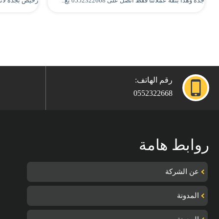
جدة وهذا بثقة عملائنا فقط اتصل على 0552322668 يع..
رخيص بجدة لأنها
رقم الهاتف:
0552322668
روابط هامة
عن الشركة
المدونة