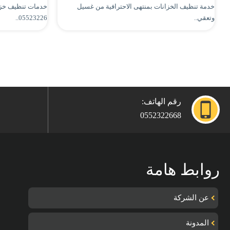
خدمة تنظيف الخزانات بمنتهى الاحترافية من غسيل
خدمات تنظيف خزا
وتعقي..
05523226..
رقم الهاتف:
0552322668
روابط هامة
عن الشركة
المدونة