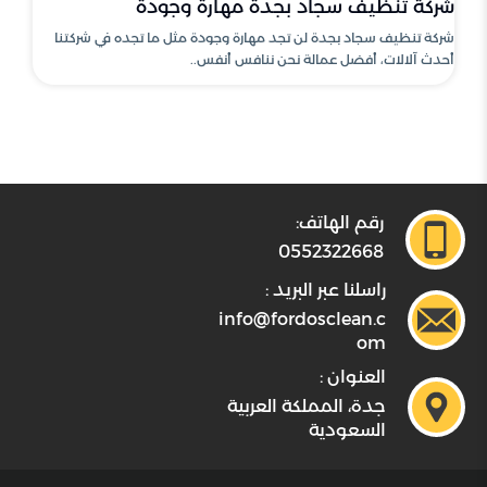
شركة تنظيف سجاد بجدة مهارة وجودة
شركة تنظيف سجاد بجدة لن تجد مهارة وجودة مثل ما تجده في شركتنا
أحدث آلالات، أفضل عمالة نحن ننافس أنفس..
رقم الهاتف:
0552322668
راسلنا عبر البريد :
info@fordosclean.c
om
العنوان :
جدة، المملكة العربية
السعودية