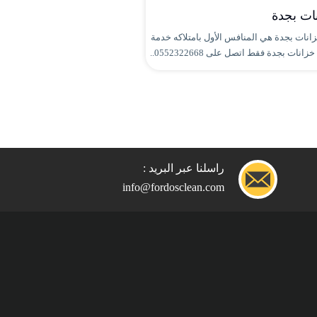
ات بجدة
نات بجدة هي المنافس الأول بامتلاكه خدمة
ت بجدة فقط اتصل على 0552322668..
راسلنا عبر البريد :
info@fordosclean.com