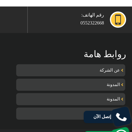
رقم الهاتف:
0552322668
روابط هامة
عن الشركة
المدونة
المدونة
تواصل معنا
إتصل الآن