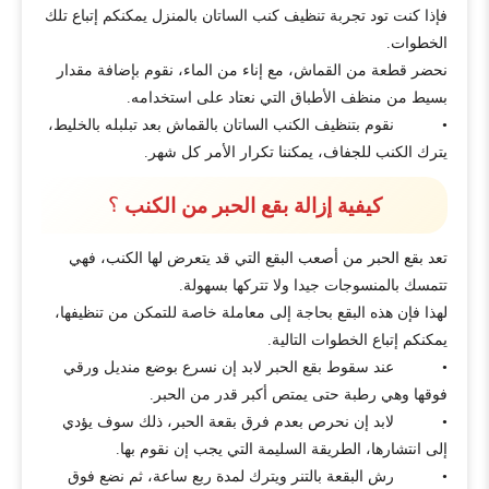
فإذا كنت تود تجربة تنظيف كنب الساتان بالمنزل يمكنكم إتباع تلك
الخطوات.
نحضر قطعة من القماش، مع إناء من الماء، نقوم بإضافة مقدار
بسيط من منظف الأطباق التي نعتاد على استخدامه.
• نقوم بتنظيف الكنب الساتان بالقماش بعد تبلبله بالخليط،
يترك الكنب للجفاف، يمكننا تكرار الأمر كل شهر.
؟
كيفية إزالة بقع الحبر من الكنب
تعد بقع الحبر من أصعب البقع التي قد يتعرض لها الكنب، فهي
تتمسك بالمنسوجات جيدا ولا تتركها بسهولة.
لهذا فإن هذه البقع بحاجة إلى معاملة خاصة للتمكن من تنظيفها،
يمكنكم إتباع الخطوات التالية.
• عند سقوط بقع الحبر لابد إن نسرع بوضع منديل ورقي
فوقها وهي رطبة حتى يمتص أكبر قدر من الحبر.
• لابد إن نحرص بعدم فرق بقعة الحبر، ذلك سوف يؤدي
إلى انتشارها، الطريقة السليمة التي يجب إن نقوم بها.
• رش البقعة بالتنر ويترك لمدة ربع ساعة، ثم نضع فوق