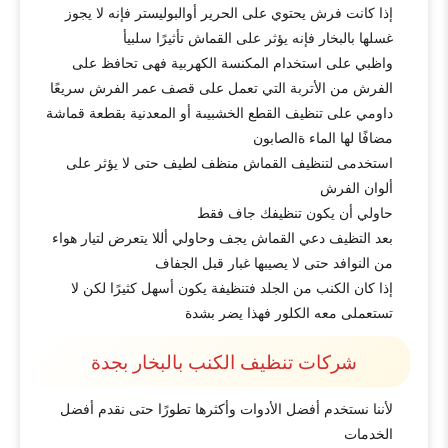
إذا كانت فرش يحتوي على الحرير أوالبوليستر فإنه لا يجوز
غسلها بالبخار فإنه يؤثر على القماش تأثيرًا سلبيأ
واظبي على استخدام المكنسة الكهربية فهى تحافظ على
الفرش من الأتربة التي تعمل على قصف عمر الفرش سريعًا
داومي على تنظيف القطع الخشبيىة أو المعدنية بقطعة قماشة
مضافًا لها الماء ةالصابون
استخدمى لتنظيف القماش منظف لطيف حتى لا يؤثر على
ألوان الفرش
حاولي أن يكون تنظيفك جاف فقط
بعد التظيف دعي القماش يجف وحاولي أللا يتعرض لتيار هواء
من النوافد حتى لا يصيبها غبار قبل الجفاف
إذا كان الكنب من الجلد فتنظيفة يكون أسهل كثيرًا لكن لا
تستعملى معه الكلور فهذا يضر بشدة
شركات تنظيف الكنب بالبخار بجدة
لأننا نستخدم أفضل الأدوات وأكثرها تطورًا حتى نقدم أفضل
الخدمات