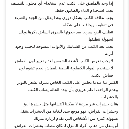
إذا وجد بالملصق على الكنب عدم استخدام أي محلول للتنظيف
يجب استخدام الماء والصابون فقط.
يجب نظافة الكنب بشكل دوري وهذا يقلل من الجهد والعبء
في تنظيفه ويحافظ على شكله.
تنظيف البقع سريعا بعد حدوثها بالطرق السابق ذكرها وذلك
لسهولة تنظيفها.
يجب بعد الكنب عن الشبابيك والأبواب المفتوحة لتجنب وجود
أتربة.
لا يجب تعرض الكنب لأشعة الشمس لعدم تغيير لون القماش.
لا يستخدم المواد الكيماوية البيضة للقماش لعدم تشوه لون
قماش الكنب.
الكثير منا عندما يجلس على الكنب الخاص بمنزله يشعر بالتوتر
وعدم الراحة، اعلم عزيزي بأن بهذه الحالة يصاب الكنب
بالحشرات.
هناك حشرات غير مرئية لا يمكننا اكتشافها مثل حشرة البق
وحشرات الفراش، فهو موقع سئ للغاية من الحشرات.ينتقل
بسهولة كبيرة من الأشخاص التي تقدم لزيارة منزلك.
أو ينتقل من ذهاب أفراد المنزل لمكان مصاب بحشرات الفراش،