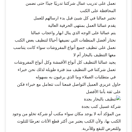
نعمل على تدريب عمال شركتنا تدريبًا جيدًا حتى نضمن
المحافظة على الكنب
نختبر عمالنا في كل شيئ قبل بدء ارسالهم للعمل
يقدم عمالنا العمل بمنتهى الحرفية العالية
يتم عمالنا على الوجه الذي ينال ابهار واعجاب عمالنا
نختار أفضل المنظفات التي نضيفها أحيانًا لتنظيف بعض الكنب
نعمل على تنظيف جميع أنواع المفروشات سواء كانت يتناسب
معها التنظيف بالبخار أم لا
يجيد عمالنا التنظيف كل أنواع الأقمشة وكل أنواع المفروشات
تعمل شركتنا في التنظيف منذ فترة طويلة لذلك نحن خبراء
في متطلبات العملاء وما الذي يرغبون به بسهوله
حاول عزيزي العميل التواصل فمعنا أنت تتعامل مع خبراء فكن
على ثقة بأننا الأفضل
شركة غسيل كنب بجدة
من المؤكد أنه لا يوجد مكان سواء مكتب أو شركة تخلو من وجود
الكنب بها، ولأن الكنب يعتبر من أكثر قطع الأثاث تعرضًا للتلوث
وللتعرض للبقع وللأتربة.