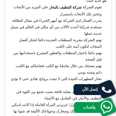
هو جديد حيث:
تقوم الشركة
على المزيد من الأبحاث
شركة التنظيف بالبخار
وتختبر تلك الأبحاث باستمرار
يتدرب العمال لدى الشركة مع أمهر الخبراء في مجال النظافة
تستقدم شركتنا أحدث الألآت من أي مكان في العالم في سبيل
خدمة عملها
تهتم الشركة بتجربة المنظفات الجديدة دائمًا لتختار أفضل
المتجات لتكون آمنه على الكنب
نهتم دائمًا باختيار المنظفات والعطور المصرح باستخدامها من
قبل الصحة
نهتم بصحتك من خلال تعاملنا مع الكنب فتعاملكم مع الكنب
دائم وشبه يومي
نختار المطهرات الجيدة التي لا تبعث بروائح نفاذى حتى لا نؤذي
مرضى الحساسية
إتصل الآن
نختار ألألآت التنظيف بعناية فائقة بحيث تجمع بين القوة في
التنظيف والأمان في التعامل مع الأشياء
لذلك عزيزتي ربة المنزل\ عزيزتي المرأة العاملة إذا كانت لديكي
واتساب
مشكلة في كنبات منزلك وصغارك وحيواناتك الأليفة قد عبثوا بها