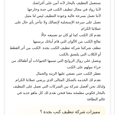
نستعمل التنظيف بالبخار لآنه آمن على أغراضك
لآننا رواد في مجال تنظيف الكنب في جدة وخارجها
لأننا نعمل بسرعة عالية وجودة التنظيف ليس لنا مثيل
نعمل على سرعة الإستجلبة لإتصالك ولا نتأخر بأي حال على
عملائنا الكرام
نقدم لك الكنب كما لو كان تم تصنيعه حالًا
نعالج الكنب من الألوان التي قام أبنائك برسمها
ننظف شركتنا شركة تنظيف الكنب بجدة الكنب من أثر القطط
أو الكلاب التي يلتصق بالكنب
ونعمل على زوال الروايح التي تسببها الحيوانات أو أطفالك من
جراء تبولهم على الكنب
نعطر الكنب حتى نضفي عليها الزينه والجمال
نقدم لك الخدمه بالشكل المثالى الذي يرضي عملائنا الكرام
ولذلك نحن أفضل شركة بين الشركات التي تعمل على التنظيف
بالبخار فكوني مطمئنه معنا فنحن نقدم لك كل ماهو جديد في
عالم النظافة
مميزات شركة تنظيف كنب بجدة ؟